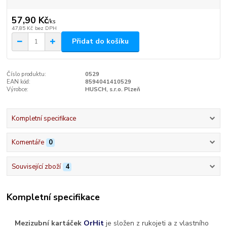
57,90 Kč
/
ks
47,85 Kč
bez DPH
Přidat do košíku
Číslo produktu:
0529
EAN kód:
8594041410529
Výrobce:
HUSCH, s.r.o. Plzeň
Kompletní specifikace
Komentáře
0
Související zboží
4
Kompletní specifikace
Mezizubní kartáček
OrHit
je složen z rukojeti a z vlastního