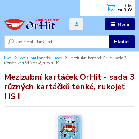
0
ks
za
0 Kč
Menu
Hledat
Úvod
Mezizubní kartáčky - sady
Mezizubní kartáček OrHit - sada 3
různých kartáčků tenké, rukojeť HS I
Mezizubní kartáček OrHit - sada 3
různých kartáčků tenké, rukojeť
HS I