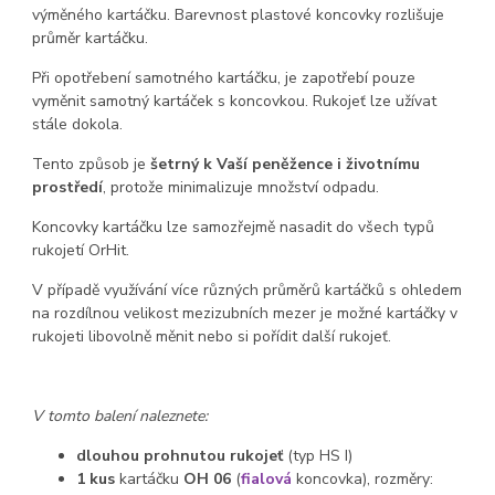
výměného kartáčku. Barevnost plastové koncovky rozlišuje
průměr kartáčku.
Při opotřebení samotného kartáčku, je zapotřebí pouze
vyměnit samotný kartáček s koncovkou. Rukojeť lze užívat
stále dokola.
Tento způsob je
šetrný k Vaší peněžence i životnímu
prostředí
, protože minimalizuje množství odpadu.
Koncovky kartáčku lze samozřejmě nasadit do všech typů
rukojetí OrHit.
V případě využívání více různých průměrů kartáčků s ohledem
na rozdílnou velikost mezizubních mezer je možné kartáčky v
rukojeti libovolně měnit nebo si pořídit další rukojeť.
V tomto balení naleznete:
dlouhou prohnutou rukojeť
(typ HS I)
1 kus
kartáčku
OH 06
(
fialová
koncovka), rozměry: