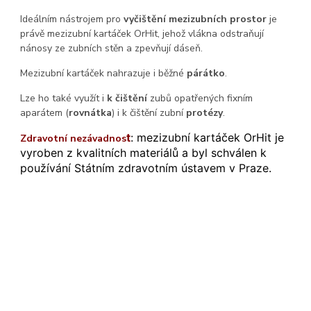
Ideálním nástrojem pro
vyčištění mezizubních prostor
je
právě mezizubní kartáček OrHit, jehož vlákna odstraňují
nánosy ze zubních stěn a zpevňují dáseň.
Mezizubní kartáček nahrazuje i běžné
párátko
.
Lze ho také využít i
k čištění
zubů opatřených fixním
aparátem (
rovnátka
) i k čištění zubní
protézy
.
t
:
mezizubní kartáček OrHit je
Zdr
avotní nezávadnos
vyroben z kvalitních materiálů a byl schválen k
používání Státním zdravotním ústavem v Praze.