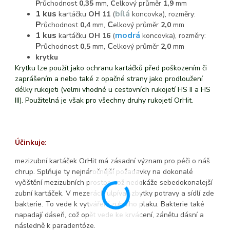
P
růchodnost
0,35
mm,
C
elkový průměr
1,9
mm
1 kus
bílá
kartáčku
OH 11
(
koncovka), rozměry:
P
C
růchodnost
0,4
mm,
elkový průměr
2,0
mm
1 kus
modrá
kartáčku
OH 16
(
koncovka), rozměry:
P
C
růchodnost
0,5
mm,
elkový průměr
2,0
mm
krytku
Krytku lze použít jako ochranu kartáčků před poškozením či
zaprášením a nebo také z opačné strany jako prodloužení
délky rukojeti (velmi vhodné u cestovních rukojetí HS II a HS
III). Použitelná je však pro všechny druhy rukojetí OrHit.
Účinkuje
:
mezizubní kartáček OrHit má zásadní význam pro péči o náš
chrup. Splňuje ty nejnáročnější požadavky na dokonalé
vyčištění mezizubních prostor, což nedokáže sebedokonalejší
zubní kartáček. V mezerách ulpívají zbytky potravy a sídlí zde
bakterie. To vede k vytváření zubního plaku. Bakterie také
napadají dáseň, což opět vede ke krvácení, zánětu dásní a
následně k paradentóze.