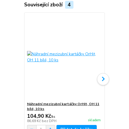
Související zboží
4
Náhradní mezizubní kartáčky OrHit, OH 11
Náhradní me
bílé, 10 ks
modré, 10 k
104,90 Kč
104,90 K
/
ks
skladem
86,69 Kč
bez DPH
86,69 Kč
bez