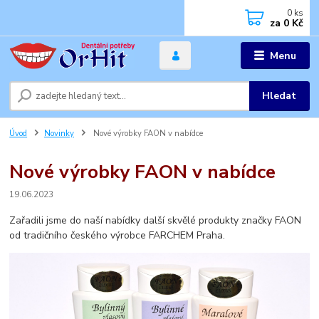
0
ks
za
0 Kč
Menu
Hledat
Úvod
Novinky
Nové výrobky FAON v nabídce
Nové výrobky FAON v nabídce
19.06.2023
Zařadili jsme do naší nabídky další skvělé produkty značky FAON
od tradičního českého výrobce FARCHEM Praha.