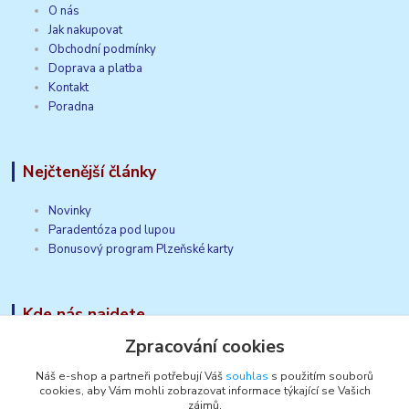
O nás
Jak nakupovat
Obchodní podmínky
Doprava a platba
Kontakt
Poradna
Nejčtenější články
Novinky
Paradentóza pod lupou
Bonusový program Plzeňské karty
Kde nás najdete
Zpracování cookies
HUSCH, s.r.o.
Dobřanská 137/104
Náš e-shop a partneři potřebují Váš
souhlas
s použitím souborů
cookies, aby Vám mohli zobrazovat informace týkající se Vašich
320 12 Plzeň
zájmů.