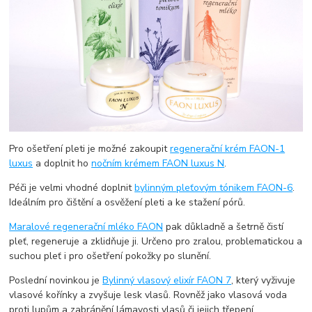
Pro ošetření pleti je možné zakoupit
regenerační krém FAON-1
luxus
a doplnit ho
nočním krémem FAON luxus N
.
Péči je velmi vhodné doplnit
bylinným pleťovým tónikem FAON-6
.
Ideálním pro čištění a osvěžení pleti a ke stažení pórů.
Maralové regenerační mléko FAON
pak důkladně a šetrně čistí
pleť, regeneruje a zklidňuje ji. Určeno pro zralou, problematickou a
suchou pleť i pro ošetření pokožky po slunění.
Poslední novinkou je
Bylinný vlasový elixír FAON 7
, který vyživuje
vlasové kořínky a zvyšuje lesk vlasů. Rovněž jako vlasová voda
proti lupům a zabránění lámavosti vlasů či jejich třepení.