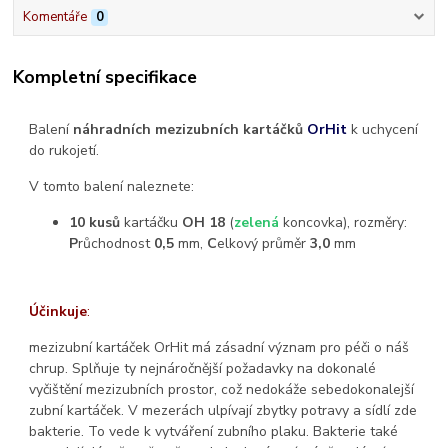
Komentáře
0
Kompletní specifikace
Balení
náhradních mezizubních kartáčků
OrHit
k uchycení
do rukojetí.
V tomto balení naleznete:
10 kusů
kartáčku
OH 18
(
zelená
koncovka), rozměry:
P
růchodnost
0,5
mm,
C
elkový průměr
3,0
mm
Účinkuje
:
mezizubní kartáček OrHit má zásadní význam pro péči o náš
chrup. Splňuje ty nejnáročnější požadavky na dokonalé
vyčištění mezizubních prostor, což nedokáže sebedokonalejší
zubní kartáček. V mezerách ulpívají zbytky potravy a sídlí zde
bakterie. To vede k vytváření zubního plaku. Bakterie také