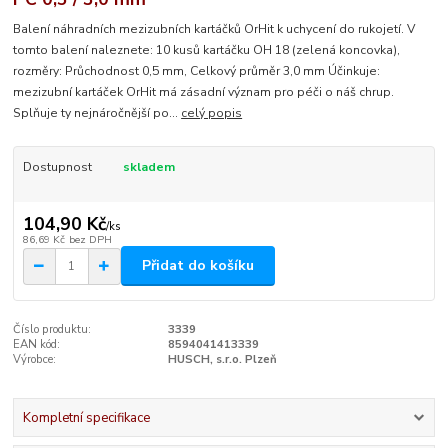
Balení náhradních mezizubních kartáčků OrHit k uchycení do rukojetí. V
tomto balení naleznete: 10 kusů kartáčku OH 18 (zelená koncovka),
rozměry: Průchodnost 0,5 mm, Celkový průměr 3,0 mm Účinkuje:
mezizubní kartáček OrHit má zásadní význam pro péči o náš chrup.
Splňuje ty nejnáročnější po...
celý popis
Dostupnost
skladem
104,90 Kč
/
ks
86,69 Kč
bez DPH
Přidat do košíku
Číslo produktu:
3339
EAN kód:
8594041413339
Výrobce:
HUSCH, s.r.o. Plzeň
Kompletní specifikace