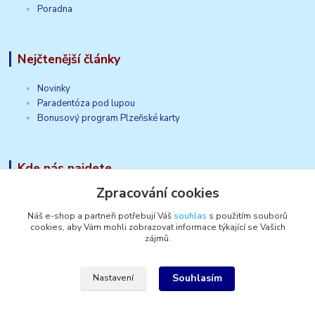
Poradna
Nejčtenější články
Novinky
Paradentóza pod lupou
Bonusový program Plzeňské karty
Kde nás najdete
Zpracování cookies
HUSCH, s.r.o.
Dobřanská 137/104
Náš e-shop a partneři potřebují Váš
souhlas
s použitím souborů
cookies, aby Vám mohli zobrazovat informace týkající se Vašich
320 12 Plzeň
zájmů.
Česko
Souhlasím
Nastavení