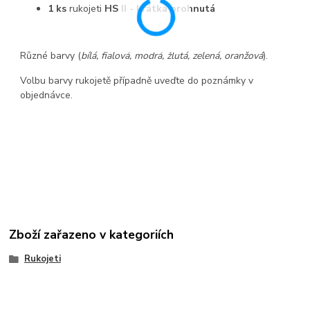
1 ks
rukojeti
HS II - krátká prohnutá
Různé barvy (
bílá, fialová, modrá, žlutá, zelená, oranžová
).
Volbu barvy rukojetě případně uveďte do poznámky v
objednávce.
Zboží zařazeno v kategoriích
Rukojeti