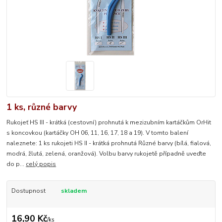
1 ks, různé barvy
Rukojeť HS III - krátká (cestovní) prohnutá k mezizubním kartáčkům OrHit
s koncovkou (kartáčky OH 06, 11, 16, 17, 18 a 19). V tomto balení
naleznete: 1 ks rukojeti HS II - krátká prohnutá Různé barvy (bílá, fialová,
modrá, žlutá, zelená, oranžová). Volbu barvy rukojetě případně uveďte
do p...
celý popis
Dostupnost
skladem
16,90 Kč
/
ks