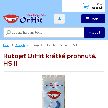
0
ks
za
0 Kč
Menu
Hledat
Úvod
Rukojeti
Rukojeť OrHit krátká prohnutá, HS II
Rukojeť OrHit krátká prohnutá,
HS II