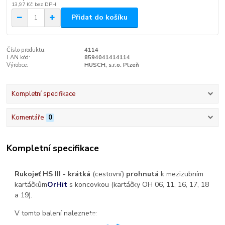
13,97 Kč
bez DPH
Přidat do košíku
Číslo produktu:
4114
EAN kód:
8594041414114
Výrobce:
HUSCH, s.r.o. Plzeň
Kompletní specifikace
Komentáře
0
Kompletní specifikace
Rukojeť HS III - krátká
(cestovní)
prohnutá
k mezizubním
kartáčkům
OrHit
s koncovkou (kartáčky OH 06, 11, 16, 17, 18
a 19).
V tomto balení naleznete: