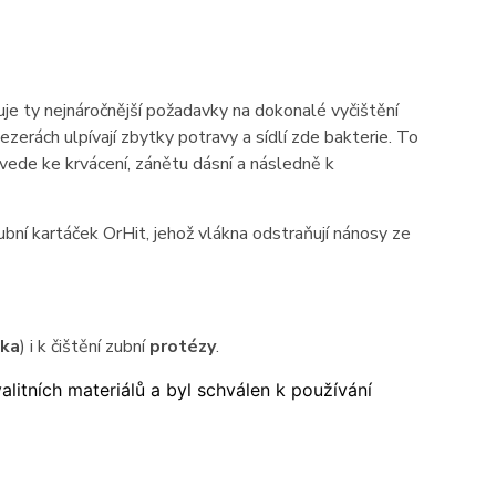
je ty nejnáročnější požadavky na dokonalé vyčištění
erách ulpívají zbytky potravy a sídlí zde bakterie. To
 vede ke krvácení, zánětu dásní a následně k
bní kartáček OrHit, jehož vlákna odstraňují nánosy ze
tka
) i k čištění zubní
protézy
.
litních materiálů a byl schválen k používání