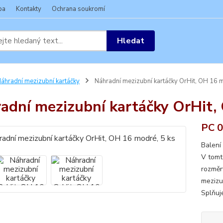
ba
Kontakty
Ochrana soukromí
Hledat
áhradní mezizubní kartáčky
Náhradní mezizubní kartáčky OrHit, OH 16 m
adní mezizubní kartáčky OrHit,
PC 0
Balení
V tomt
rozměr
mezizu
Splňuje