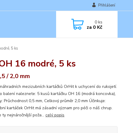
Přihlášení
0
ks
za
0 Kč
odré, 5 ks
 OH 16 modré, 5 ks
,5 / 2,0 mm
 náhradních mezizubních kartáčků OrHit k uchycení do rukojetí.
o balení naleznete: 5 kusů kartáčku OH 16 (modrá koncovka),
y: Průchodnost 0,5 mm, Celkový průměr 2,0 mm Účinkuje:
bní kartáček OrHit má zásadní význam pro péči o náš chrup.
 ty nejnáročnější poža...
celý popis