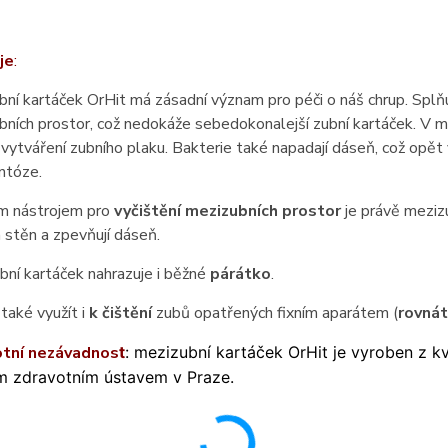
je
:
ní kartáček OrHit má zásadní význam pro péči o náš chrup. Splňu
ních prostor, což nedokáže sebedokonalejší zubní kartáček. V mez
vytváření zubního plaku. Bakterie také napadají dáseň, což opět
ntóze.
ím nástrojem pro
vyčištění mezizubních prostor
je právě mezizu
 stěn a zpevňují dáseň.
bní kartáček nahrazuje i běžné
párátko
.
také využít i
k čištění
zubů opatřených fixním aparátem (
rovná
otní nezávadnos
t
:
mezizubní kartáček OrHit je vyroben z kva
m zdravotním ústavem v Praze.