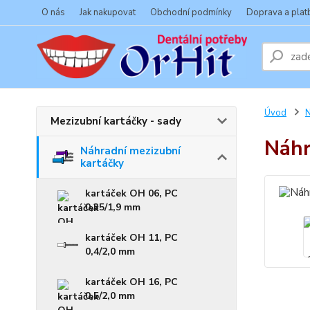
O nás
Jak nakupovat
Obchodní podmínky
Doprava a plat
Úvod
N
Mezizubní kartáčky - sady
Náhr
Náhradní mezizubní
kartáčky
kartáček OH 06, PC
0,35/1,9 mm
kartáček OH 11, PC
0,4/2,0 mm
kartáček OH 16, PC
0,5/2,0 mm