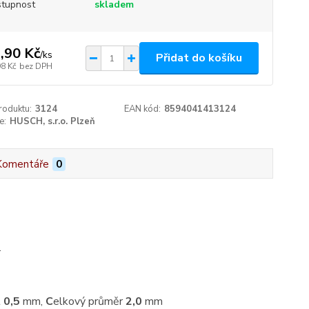
tupnost
skladem
,90 Kč
/
ks
Přidat do košíku
98 Kč
bez DPH
roduktu:
3124
EAN kód:
8594041413124
e:
HUSCH, s.r.o. Plzeň
Komentáře
0
.
t
0,5
mm,
C
elkový průměr
2,0
mm