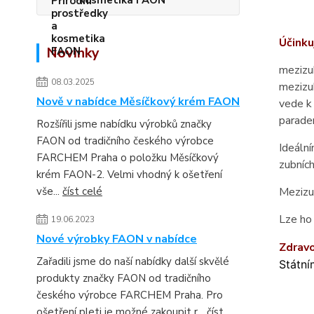
kosmetika FAON
Účinku
Novinky
mezizub
08.03.2025
mezizub
Nově v nabídce Měsíčkový krém FAON
vede k 
parade
Rozšířili jsme nabídku výrobků značky
FAON od tradičního českého výrobce
Ideáln
FARCHEM Praha o položku Měsíčkový
zubních
krém FAON-2. Velmi vhodný k ošetření
vše...
číst celé
Mezizu
Lze ho 
19.06.2023
Nové výrobky FAON v nabídce
Zdr
av
Zařadili jsme do naší nabídky další skvělé
Státní
produkty značky FAON od tradičního
českého výrobce FARCHEM Praha. Pro
ošetření pleti je možné zakoupit r...
číst