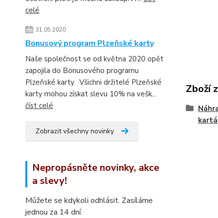
celé
31.05.2020
Bonusový program Plzeňské karty
Naše společnost se od května 2020 opět
zapojila do Bonusového programu
Plzeňské karty. Všichni držitelé Plzeňské
Zboží 
karty mohou získat slevu 10% na vešk...
číst celé
Náhra
kartá
Zobrazit všechny novinky
Nepropásněte novinky, akce
a slevy!
Můžete se kdykoli odhlásit. Zasíláme
jednou za 14 dní.