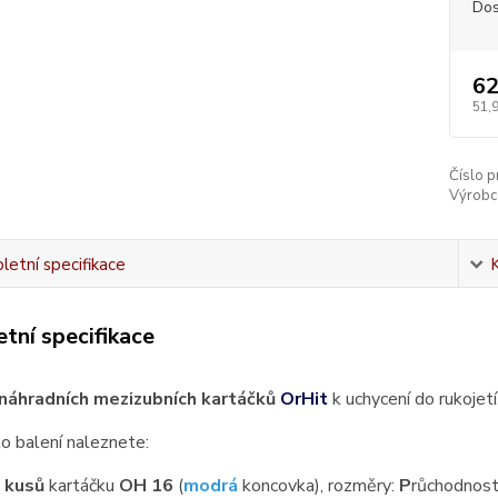
Dos
62
51,
Číslo p
Výrobc
etní specifikace
tní specifikace
náhradních mezizubních kartáčků
OrHit
k uchycení do rukojetí
o balení naleznete:
 kusů
kartáčku
OH 16
(
modrá
koncovka), rozměry:
P
růchodnos