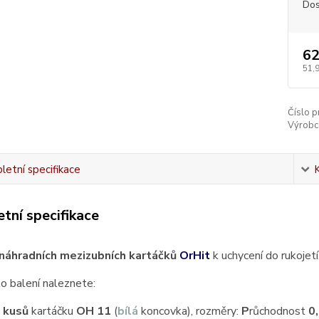
Dos
62
51,
Číslo p
Výrobc
etní specifikace
tní specifikace
náhradních mezizubních kartáčků
OrHit
k uchycení do rukojetí
o balení naleznete:
 kusů
kartáčku
OH 11
(
bílá
koncovka), rozměry:
P
růchodnost
0