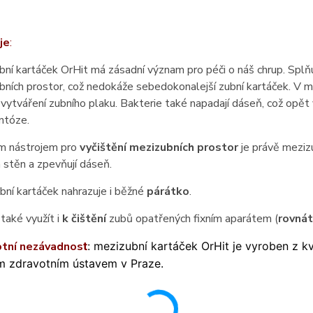
je
:
ní kartáček OrHit má zásadní význam pro péči o náš chrup. Splňu
ních prostor, což nedokáže sebedokonalejší zubní kartáček. V mez
vytváření zubního plaku. Bakterie také napadají dáseň, což opět
ntóze.
ím nástrojem pro
vyčištění mezizubních prostor
je právě mezizu
 stěn a zpevňují dáseň.
bní kartáček nahrazuje i běžné
párátko
.
také využít i
k čištění
zubů opatřených fixním aparátem (
rovná
otní nezávadnos
t
:
mezizubní kartáček OrHit je vyroben z kva
m zdravotním ústavem v Praze.