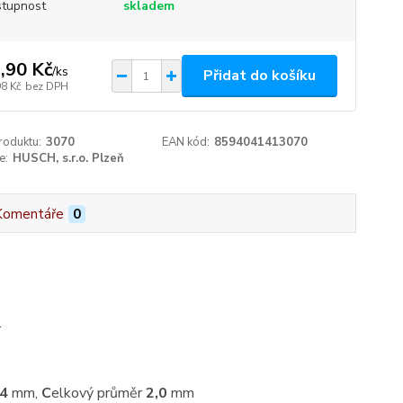
tupnost
skladem
,90 Kč
/
ks
Přidat do košíku
98 Kč
bez DPH
roduktu:
3070
EAN kód:
8594041413070
e:
HUSCH, s.r.o. Plzeň
Komentáře
0
.
,4
mm,
C
elkový průměr
2,0
mm