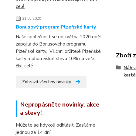
celé
31.05.2020
Bonusový program Plzeňské karty
Naše společnost se od května 2020 opět
zapojila do Bonusového programu
Plzeňské karty. Všichni držitelé Plzeňské
Zboží 
karty mohou získat slevu 10% na vešk...
číst celé
Náhra
kartá
Zobrazit všechny novinky
Nepropásněte novinky, akce
a slevy!
Můžete se kdykoli odhlásit. Zasíláme
jednou za 14 dní.