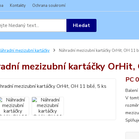
ba
Kontakty
Ochrana soukromí
Hledat
áhradní mezizubní kartáčky
Náhradní mezizubní kartáčky OrHit, OH 11 bí
adní mezizubní kartáčky OrHit, 
PC 0
Balení
V tomt
rozměr
mezizu
Splňuje