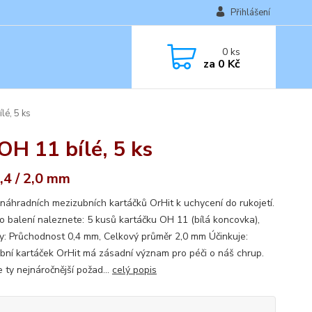
Přihlášení
0
ks
za
0 Kč
lé, 5 ks
OH 11 bílé, 5 ks
,4 / 2,0 mm
 náhradních mezizubních kartáčků OrHit k uchycení do rukojetí.
o balení naleznete: 5 kusů kartáčku OH 11 (bílá koncovka),
y: Průchodnost 0,4 mm, Celkový průměr 2,0 mm Účinkuje:
bní kartáček OrHit má zásadní význam pro péči o náš chrup.
 ty nejnáročnější požad...
celý popis