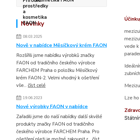
kosmetika FAON
Účinku
Novinky
mezizub
08.03.2025
mezizub
Nově v nabídce Měsíčkový krém FAON
vede k 
parade
Rozšířili jsme nabídku výrobků značky
FAON od tradičního českého výrobce
Ideáln
FARCHEM Praha o položku Měsíčkový
zubních
krém FAON-2. Velmi vhodný k ošetření
vše...
číst celé
Mezizu
Lze ho 
19.06.2023
Nové výrobky FAON v nabídce
Zdr
av
Zařadili jsme do naší nabídky další skvělé
Státní
produkty značky FAON od tradičního
českého výrobce FARCHEM Praha. Pro
ošetření pleti je možné zakoupit r...
číst