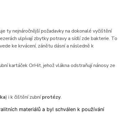
je ty nejnáročnější požadavky na dokonalé vyčištění
erách ulpívají zbytky potravy a sídlí zde bakterie. To
 vede ke krvácení, zánětu dásní a následně k
bní kartáček OrHit, jehož vlákna odstraňují nánosy ze
tka
) i k čištění zubní
protézy
.
litních materiálů a byl schválen k používání