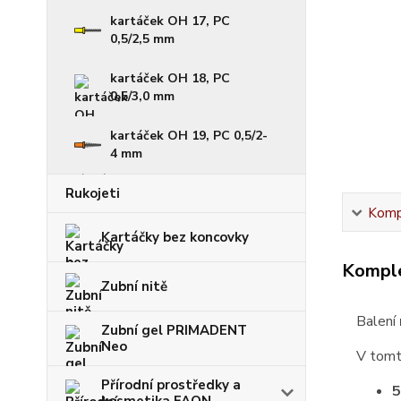
kartáček OH 17, PC
0,5/2,5 mm
kartáček OH 18, PC
0,5/3,0 mm
kartáček OH 19, PC 0,5/2-
4 mm
Rukojeti
Kompl
Kartáčky bez koncovky
Komple
Zubní nitě
Balení
Zubní gel PRIMADENT
Neo
V tomt
Přírodní prostředky a
5