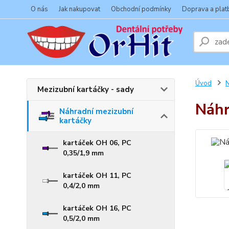
O nás
Jak nakupovat
Obchodní podmínky
Doprava a plat
Úvod
N
Mezizubní kartáčky - sady
Náhr
Náhradní mezizubní
kartáčky
kartáček OH 06, PC
0,35/1,9 mm
kartáček OH 11, PC
0,4/2,0 mm
kartáček OH 16, PC
0,5/2,0 mm