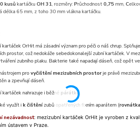
0 kusů
kartáčku
OH 31
, rozměry:
P
růchodnost
0,75
mm,
C
elko
á délka 65 mm, z toho 30 mm vlákna kartáčku.
:
 kartáček OrHit má zásadní význam pro péči o náš chrup. Splňuje
ch prostor, což nedokáže sebedokonalejší zubní kartáček. V mezer
tváření zubního plaku. Bakterie také napadají dáseň, což opět v
 nástrojem pro
vyčištění mezizubních prostor
je právě mezizubn
těn a zpevňují dáseň.
 kartáček nahrazuje i běžné
párátko
.
ké využít i
k čištění
zubů opatřených fixním aparátem (
rovnátk
ní nezávadnos
t
:
mezizubní kartáček OrHit je vyroben z kvali
ím ústavem v Praze.