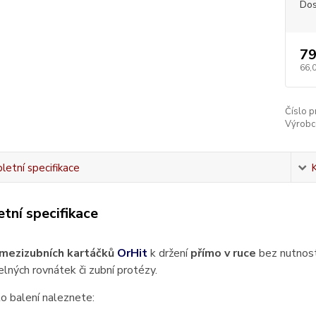
Dos
79
66,
Číslo p
Výrobc
etní specifikace
tní specifikace
mezizubních kartáčků
OrHit
k držení
přímo v ruce
bez nutnosti
lných rovnátek či zubní protézy.
o balení naleznete: