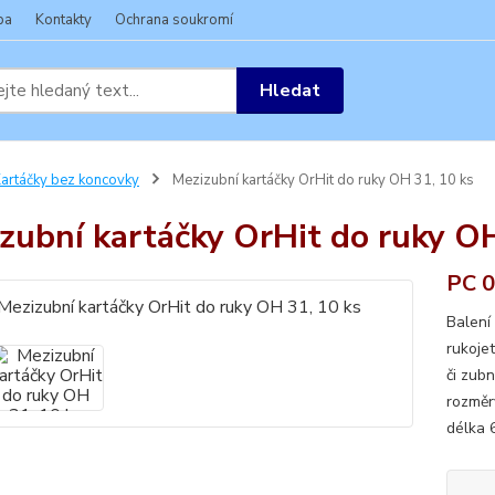
ba
Kontakty
Ochrana soukromí
Hledat
artáčky bez koncovky
Mezizubní kartáčky OrHit do ruky OH 31, 10 ks
zubní kartáčky OrHit do ruky OH
PC 0
Balení
rukoje
či zub
rozměr
délka 