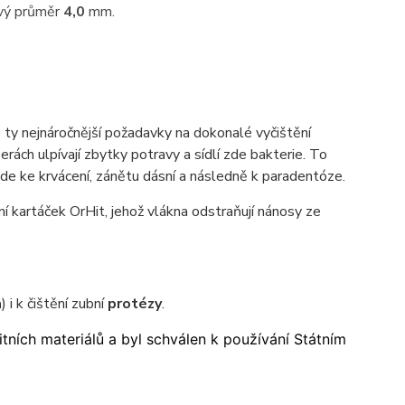
vý průměr
4,0
mm.
 ty nejnáročnější požadavky na dokonalé vyčištění
ách ulpívají zbytky potravy a sídlí zde bakterie. To
ede ke krvácení, zánětu dásní a následně k paradentóze.
í kartáček OrHit, jehož vlákna odstraňují nánosy ze
a
) i k čištění zubní
protézy
.
tních materiálů a byl schválen k používání Státním