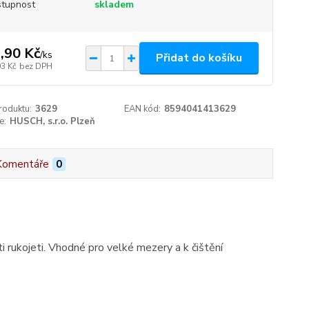
tupnost
skladem
,90 Kč
/
ks
Přidat do košíku
03 Kč
bez DPH
roduktu:
3629
EAN kód:
8594041413629
e:
HUSCH, s.r.o. Plzeň
Komentáře
0
 rukojeti. Vhodné pro velké mezery a k čištění