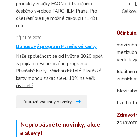
produkty značky FAON od tradičního
1
českého výrobce FARCHEM Praha. Pro
Celkov
ošetření pleti je možné zakoupit r...
číst
celé
Účinkuje
31.05.2020
mezizubní
Bonusový program Plzeňské karty
mezizubní
Naše společnost se od května 2020 opět
vede k vy
zapojila do Bonusového programu
Plzeňské karty. Všichni držitelé Plzeňské
Ideálním
karty mohou získat slevu 10% na vešk...
zubních s
číst celé
Mezizubní
Zobrazit všechny novinky
Lze ho ta
Zdr
avot
zdravotn
Nepropásněte novinky, akce
a slevy!