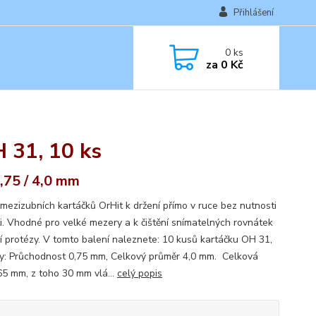
Přihlášení
0
ks
za
0 Kč
 31, 10 ks
,75 / 4,0 mm
 mezizubních kartáčků OrHit k držení přímo v ruce bez nutnosti
ti. Vhodné pro velké mezery a k čištění snímatelných rovnátek
ní protézy. V tomto balení naleznete: 10 kusů kartáčku OH 31,
y: Průchodnost 0,75 mm, Celkový průměr 4,0 mm. Celková
65 mm, z toho 30 mm vlá...
celý popis