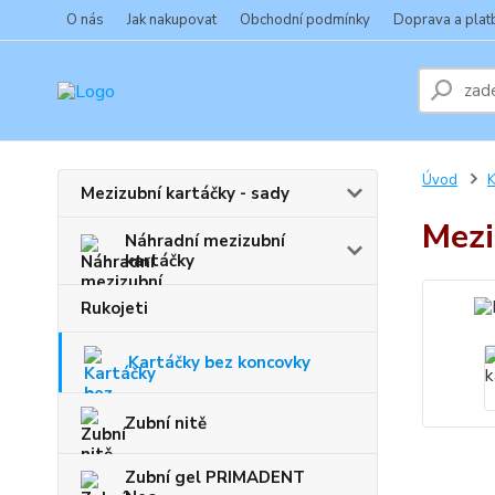
O nás
Jak nakupovat
Obchodní podmínky
Doprava a plat
Úvod
K
Mezizubní kartáčky - sady
Mezi
Náhradní mezizubní
kartáčky
Rukojeti
Kartáčky bez koncovky
Zubní nitě
Zubní gel PRIMADENT