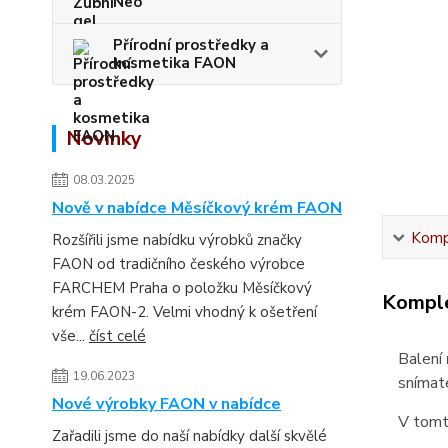
Neo
Přírodní prostředky a
kosmetika FAON
Novinky
08.03.2025
Nově v nabídce Měsíčkový krém FAON
Kompl
Rozšířili jsme nabídku výrobků značky
FAON od tradičního českého výrobce
FARCHEM Praha o položku Měsíčkový
Komple
krém FAON-2. Velmi vhodný k ošetření
vše...
číst celé
Balení
19.06.2023
snímate
Nové výrobky FAON v nabídce
V tomt
Zařadili jsme do naší nabídky další skvělé