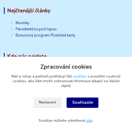
Nejčtenější články
Novinky
Paradentóza pod lupou
Bonusový program Plzeňské karty
Kde nás najdete
Zpracování cookies
HUSCH, s.r.o.
Dobřanská 137/104
Náš e-shop a partneři potřebují Váš
souhlas
s použitím souborů
cookies, aby Vám mohli zobrazovat informace týkající se Vašich
320 12 Plzeň
zájmů.
Česko
Souhlasím
Nastavení
Souhlas můžete odmítnout
zde
.
Vytvořeno na
Eshop-rychle.cz