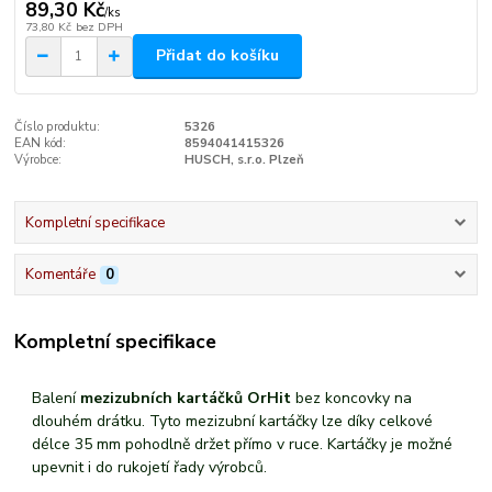
89,30 Kč
/
ks
73,80 Kč
bez DPH
Přidat do košíku
Číslo produktu:
5326
EAN kód:
8594041415326
Výrobce:
HUSCH, s.r.o. Plzeň
Kompletní specifikace
Komentáře
0
Kompletní specifikace
Balení
mezizubních kartáčků
OrHit
bez koncovky na
dlouhém drátku. Tyto mezizubní kartáčky lze díky celkové
délce 35 mm pohodlně držet přímo v ruce. Kartáčky je možné
upevnit i do rukojetí řady výrobců.