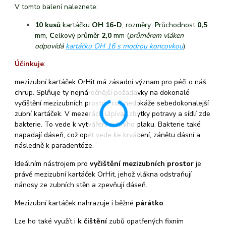
V tomto balení naleznete:
10 kusů
kartáčku
OH 16-D
, rozměry:
P
růchodnost
0,5
mm,
C
elkový průměr
2,0
mm
(
průměrem vláken
odpovídá
kartáčku OH 16 s modrou koncovkou
)
Účinkuje
:
mezizubní kartáček OrHit má zásadní význam pro péči o náš
chrup. Splňuje ty nejnáročnější požadavky na dokonalé
vyčištění mezizubních prostor, což nedokáže sebedokonalejší
zubní kartáček. V mezerách ulpívají zbytky potravy a sídlí zde
bakterie. To vede k vytváření zubního plaku. Bakterie také
napadají dáseň, což opět vede ke krvácení, zánětu dásní a
následně k paradentóze.
Ideálním nástrojem pro
vyčištění mezizubních prostor
je
právě mezizubní kartáček OrHit, jehož vlákna odstraňují
nánosy ze zubních stěn a zpevňují dáseň.
Mezizubní kartáček nahrazuje i běžné
párátko
.
Lze ho také využít i
k čištění
zubů opatřených fixním